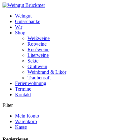
Weiter
zum
Weingut
Inhalt
Gutsschänke
Wir
Shop
Weißweine
Rotweine
Roséweine
Literweine
Sekte
Glühwein
Weinbrand & Likör
Traubensaft
Ferienwohnung
Termine
Kontakt
Filter
Mein Konto
Warenkorb
Kasse
Registrieren