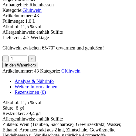
Anbaugebiet:
Rheinhessen
Kategorie:
Glühwein
Artikelnummer:
43
Füllmenge:
1,0 L
Alkohol:
11,5 % vol
Allergenhinweis:
enthält Sulfite
Lieferzeit:
4-7 Werktage
Glühwein zwischen 65-70° erwärmen und genießen!
Lörzweiler
Glühwein
In den Warenkorb
Menge
Artikelnummer:
43
Kategorie:
Glühwein
Analyse & Nährinfo
Weitere Informationen
Rezensionen (0)
Alkohol:
11,5 % vol
Säure:
6 g/l
Restzucker:
39,4 g/l
Allergenhinweis:
enthält Sulfite
Zutaten:
Wein (Trauben, Saccharose), Gewürzextrakt, Wasser,
Ethanol, Aromaextrakt aus Zimt, Zimtschale, Gewürznelke,
Heidelbeeren u. Vanilleschote, natürliche Aromastoffe,