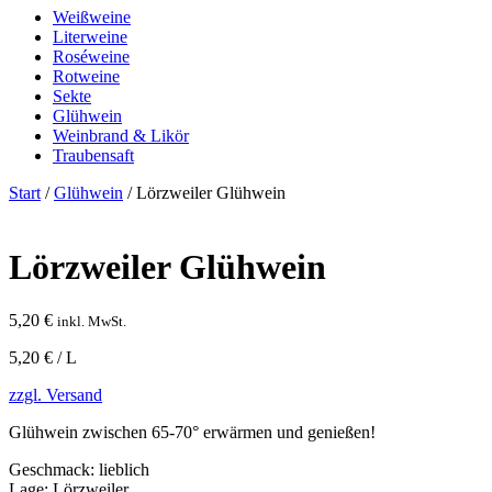
Weißweine
Literweine
Roséweine
Rotweine
Sekte
Glühwein
Weinbrand & Likör
Traubensaft
Start
/
Glühwein
/ Lörzweiler Glühwein
Lörzweiler Glühwein
5,20
€
inkl. MwSt.
5,20 € / L
zzgl. Versand
Glühwein zwischen 65-70° erwärmen und genießen!
Geschmack:
lieblich
Lage:
Lörzweiler